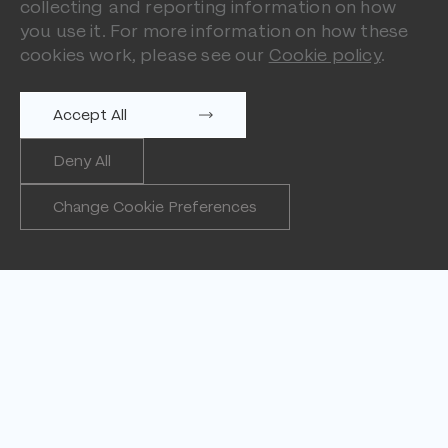
collecting and reporting information on how
you use it. For more information on how these
cookies work, please see our
Cookie policy
.
Accept All
Deny All
Change Cookie Preferences
Miami